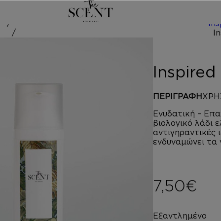
/
Ins
red by B
Inspire
ΠΕΡΙΓΡΑΦΗ
ΧΡΗ
Ενυδατική – Επα
βιολογικό λάδι 
αντιγηραντικές 
ενδυναμώνει τα 
7,50
€
Εξαντλημένο