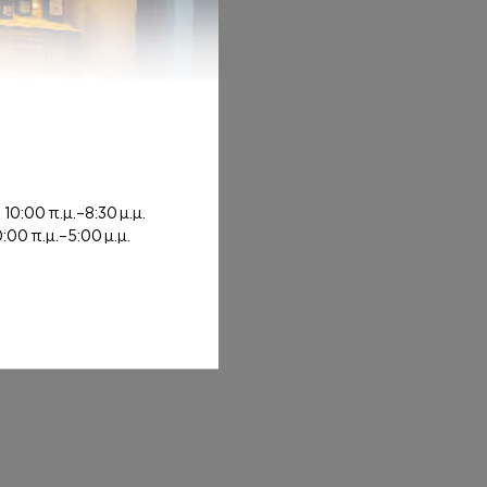
rough 12,00€
ή
10:00 π.μ.–8:30 μ.μ.
0:00 π.μ.–5:00 μ.μ.
0€