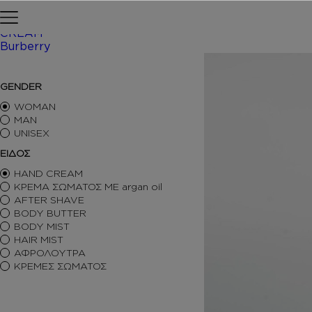
Skip to content
Αρχική σελίδα
ΠΕΡΙΠΟΙΗΣΗ
CREAM
Burberry
/ Inspi
ΑΡΩΜΑΤΑ ΤΥΠΟΥ
GENDER
ΑΦΡΟΛΟΥΤΡΑ
ΚΡΕΜΕΣ ΣΩΜΑΤΟΣ
WOMAN
BODY BUTTER
MAN
UNISEX
BODY MIST
HAIR MIST
ΕΙΔΟΣ
AFTER SHAVE
HAND CREAM
BODY SORBET – AFTER SUN
ΚΡΕΜΑ ΣΩΜΑΤΟΣ ΜΕ argan oil
HAIR OILS
AFTER SHAVE
SHIMMERING BODY OIL
BODY BUTTER
SKINCARE
BODY MIST
ΑΝΤΙΣΗΠΤΙΚΑ
HAIR MIST
ΑΡΩΜΑΤΙΚΑ ΚΕΡΙΑ – DIFFUSERS
ΑΦΡΟΛΟΥΤΡΑ
SETS
ΚΡΕΜΕΣ ΣΩΜΑΤΟΣ
SEASONAL
ORTIGIA SICILIA