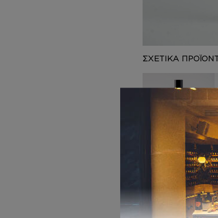
DEPOT
AUSTRALIAN GOLD
HOROMIA
SPECIAL OFFERS
ΣΧΕΤΙΚΑ ΠΡΟΪΟΝ
ΑΡΩΜΑΤΑ
Inspired by BODY
8,00
€
–
Pr