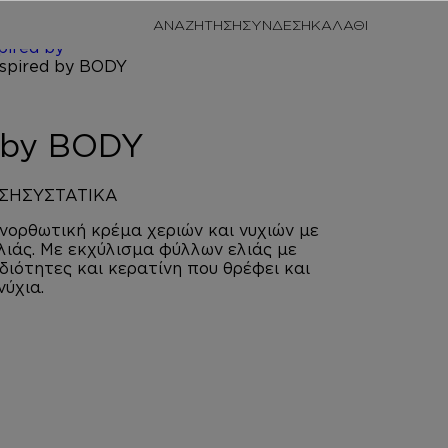
/
ΠΡΟΣΩΠΙΚΗ
ΑΝΑΖΗΤΗΣΗ
ΣΥΝΔΕΣΗ
/
HAND
pired by
ODY
d by BODY
ΣΗ
ΣΥΣΤΑΤΙΚΑ
νορθωτική κρέμα χεριών και νυχιών με
ελιάς. Με εκχύλισμα φύλλων ελιάς με
ιδιότητες και κερατίνη που θρέφει και
νύχια.