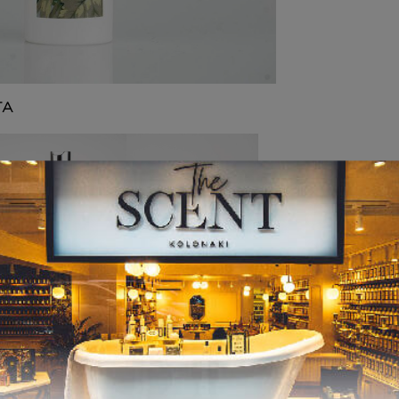
ΤΑ
ΚΡΕΜΕΣ ΣΩΜΑΤ
BODY BUTTER
ΟΣ
Inspired by BODY
Inspired by BODY
15,00
€
7,00
€
–
ice range: 8,00€ through 2