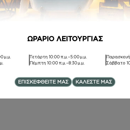
Price range: 7,00€ th
12,00
€
ΩΡΑΡΙΟ ΛΕΙΤΟΥΡΓΙΑΣ
0 μ.μ.
Τετάρτη
10:00 π.μ.–5:00 μ.μ.
Παρασκευ
HAIR MIST
BODY MIST
μ.
Πέμπτη
10:00 π.μ.–8:30 μ.μ.
Σάββατο
1
Inspired by BODY
Inspired by BODY
ΕΠΙΣΚΕΦΘΕΙΤΕ ΜΑΣ
ΚΑΛΕΣΤΕ ΜΑΣ
11,00
€
12,00
€
ce range: 6,00€ through 8,0