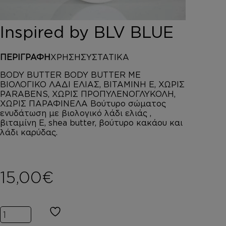
DEPOT
AUSTRALIAN GOLD
Inspired by BLV BLUE
HOROMIA
SPECIAL OFFERS
ΠΕΡΙΓΡΑΦΗ
ΧΡΗΣΗ
ΣΥΣΤΑΤΙΚΑ
ΣΥΝΔΕΣΗ
ΚΑΛΑΘΙ
BODY BUTTER BODY BUTTER ΜΕ
ΒΙΟΛΟΓΙΚΟ ΛΑΔΙ ΕΛΙΑΣ, ΒΙΤΑΜΙΝΗ Ε, ΧΩΡΙΣ
PARABENS, ΧΩΡΙΣ ΠΡΟΠΥΛΕΝΟΓΛΥΚΟΛΗ,
ΧΩΡΙΣ ΠΑΡΑΦΙΝΕΛΑ Βούτυρο σώματος
ενυδάτωση με βιολογικό λάδι ελιάς ,
βιταμίνη Ε, shea butter, βούτυρο κακάου και
λάδι καρύδας.
15,00
€
Inspired by BLV BLUE ποσότητα