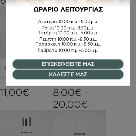
8,00
€
ΩΡΑΡΙΟ ΛΕΙΤΟΥΡΓΙΑΣ
Δευτέρα
10:00 π.μ.–5:00 μ.μ.
Τρίτη
10:00 π.μ.–8:30 μ.μ.
Τετάρτη
10:00 π.μ.–5:00 μ.μ.
Πέμπτη
10:00 π.μ.–8:30 μ.μ.
Παρασκευή
10:00 π.μ.–8:30 μ.μ.
Σάββατο
10:00 π.μ.–5:00 μ.μ.
ΕΠΙΣΚΕΦΘΕΙΤΕ ΜΑΣ
HAIR MIST
ΑΡΩΜΑΤΑ
ΚΑΛΕΣΤΕ ΜΑΣ
Inspired by BLV BLUE
Inspired by BLV BLUE
11,00
€
8,00
€
–
Price ran
20,00
€