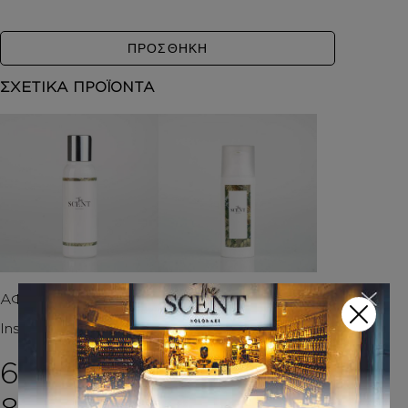
ΠΡΟΣΘΗΚΗ
ΣΧΕΤΙΚΑ ΠΡΟΪΟΝΤΑ
ΑΦΡΟΛΟΥΤΡΑ
HAND CREAM
Inspired by BLV BLUE
Inspired by BLV BLUE
6,00
€
–
7,50
€
Price range: 6,00€ th