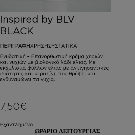
DEPOT
AUSTRALIAN GOLD
Inspired by BLV
HOROMIA
SPECIAL OFFERS
BLACK
ΣΥΝΔΕΣΗ
ΚΑΛΑΘΙ
ΠΕΡΙΓΡΑΦΗ
ΧΡΗΣΗ
ΣΥΣΤΑΤΙΚΑ
Ενυδατική – Επανορθωτική κρέμα χεριών
και νυχιών με βιολογικό λάδι ελιάς. Με
εκχύλισμα φύλλων ελιάς με αντιγηραντικές
ιδιότητες και κερατίνη που θρέφει και
ενδυναμώνει τα νύχια.
7,50
€
Εξαντλημένο
ΩΡΑΡΙΟ ΛΕΙΤΟΥΡΓΙΑΣ