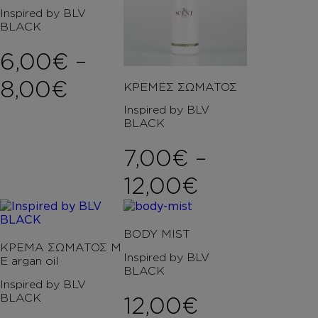
Inspired by BLV
BLACK
6,00
€
–
Price range: 6,00€ th
8,00
€
ΚΡΕΜΕΣ ΣΩΜΑΤΟΣ
Inspired by BLV
BLACK
7,00
€
–
Price rang
12,00
€
BODY MIST
ΚΡΕΜΑ ΣΩΜΑΤΟΣ Μ
Inspired by BLV
Ε argan oil
BLACK
Inspired by BLV
BLACK
12,00
€