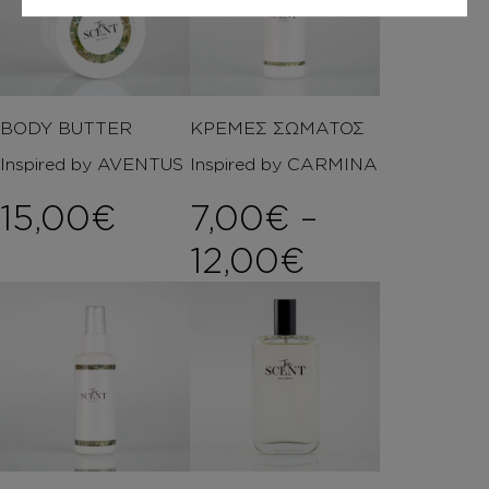
BODY BUTTER
ΚΡΕΜΕΣ ΣΩΜΑΤΟΣ
Inspired by AVENTUS
Inspired by CARMINA
15,00
€
7,00
€
–
Price rang
12,00
€