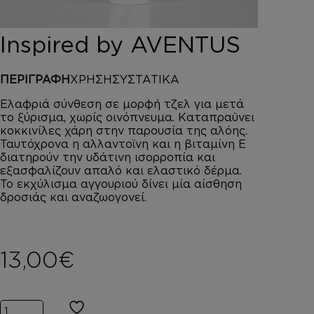
DEPOT
AUSTRALIAN GOLD
Inspired by AVENTUS
HOROMIA
SPECIAL OFFERS
ΠΕΡΙΓΡΑΦΗ
ΧΡΗΣΗ
ΣΥΣΤΑΤΙΚΑ
ΣΥΝΔΕΣΗ
ΚΑΛΑΘΙ
Ελαφριά σύνθεση σε μορφή τζελ για μετά
το ξύρισμα, χωρίς οινόπνευμα. Καταπραϋνει
κοκκινίλες χάρη στην παρουσία της αλόης.
Ταυτόχρονα η αλλαντοϊνη και η βιταμίνη Ε
διατηρούν την υδάτινη ισορροπία και
εξασφαλίζουν απαλό και ελαστικό δέρμα.
Το εκχύλισμα αγγουριού δίνει μία αίσθηση
δροσιάς και αναζωογονεί.
13,00
€
Inspired by AVENTUS ποσότητα