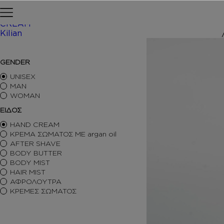
Skip to content
Αρχική σελίδα
ΠΕΡΙΠΟΙΗΣΗ
CREAM
Kilian
/ Inspired
ΑΡΩΜΑΤΑ ΤΥΠΟΥ
GENDER
ΑΦΡΟΛΟΥΤΡΑ
ΚΡΕΜΕΣ ΣΩΜΑΤΟΣ
UNISEX
BODY BUTTER
MAN
WOMAN
BODY MIST
HAIR MIST
ΕΙΔΟΣ
AFTER SHAVE
HAND CREAM
BODY SORBET – AFTER SUN
ΚΡΕΜΑ ΣΩΜΑΤΟΣ ΜΕ argan oil
HAIR OILS
AFTER SHAVE
SHIMMERING BODY OIL
BODY BUTTER
SKINCARE
BODY MIST
ΑΝΤΙΣΗΠΤΙΚΑ
HAIR MIST
ΑΡΩΜΑΤΙΚΑ ΚΕΡΙΑ – DIFFUSERS
ΑΦΡΟΛΟΥΤΡΑ
SETS
ΚΡΕΜΕΣ ΣΩΜΑΤΟΣ
SEASONAL
ORTIGIA SICILIA