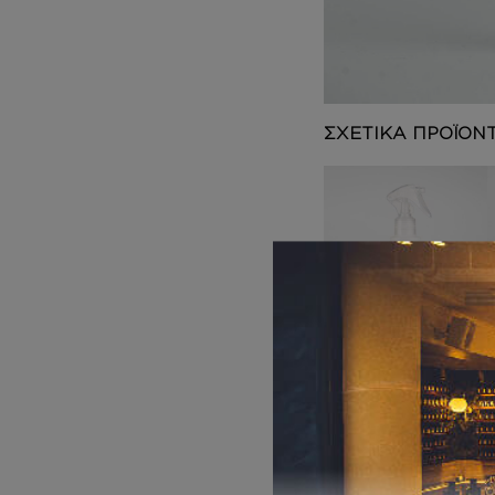
DEPOT
AUSTRALIAN GOLD
HOROMIA
SPECIAL OFFERS
ΣΧΕΤΙΚΑ ΠΡΟΪΟΝ
HAIR MIST
Inspired by
GENTLE
FLUIDITY GOLD
11,00
€