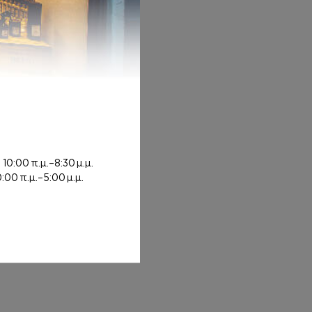
: 8,00€ through 20,00€
ή
10:00 π.μ.–8:30 μ.μ.
0:00 π.μ.–5:00 μ.μ.