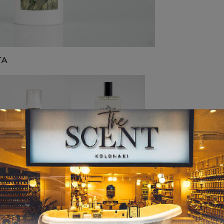
ΤΑ
HAND CREAM
ΑΡΩΜΑΤΑ
Inspired by 724
Inspired by
ANGEL’S SHARE
7,50
€
8,00
€
–