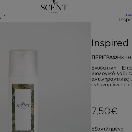
/
Ins
 by ANGEL’S 
Inspire
ΠΕΡΙΓΡΑΦΗ
ΧΡΗ
Ενυδατική – Επα
βιολογικό λάδι 
αντιγηραντικές 
ενδυναμώνει τα 
7,50
€
Εξαντλημένο