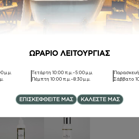
Price range
20,00
€
ΩΡΑΡΙΟ ΛΕΙΤΟΥΡΓΙΑΣ
HAND CREAM
BODY BUTTER
0 μ.μ.
Τετάρτη
10:00 π.μ.–5:00 μ.μ.
Παρασκευ
Inspired by
Inspired by
μ.
Πέμπτη
10:00 π.μ.–8:30 μ.μ.
Σάββατο
1
BACCARAT
ANGEL’S SHARE
ROUGE 540
15,00
€
ΕΠΙΣΚΕΦΘΕΙΤΕ ΜΑΣ
ΚΑΛΕΣΤΕ ΜΑΣ
7,50
€