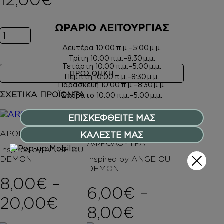
ΩΡΑΡΙΟ ΛΕΙΤΟΥΡΓΙΑΣ
Inspired by ANGE OU DEMON ποσότητα
Δευτέρα
10:00 π.μ.–5:00 μ.μ.
Τρίτη
10:00 π.μ.–8:30 μ.μ.
Τετάρτη
10:00 π.μ.–5:00 μ.μ.
ΠΡΟΣΘΗΚΗ
Πέμπτη
10:00 π.μ.–8:30 μ.μ.
Παρασκευή
10:00 π.μ.–8:30 μ.μ.
ΣΧΕΤΙΚΑ ΠΡΟΪΟΝΤΑ
Σάββατο
10:00 π.μ.–5:00 μ.μ.
ΕΠΙΣΚΕΦΘΕΙΤΕ ΜΑΣ
ΑΡΩΜΑΤΑ
ΚΑΛΕΣΤΕ ΜΑΣ
ΑΦΡΟΛΟΥΤΡΑ
Inspired by ANGE OU
DEMON
Inspired by ANGE OU
DEMON
8,00
€
–
6,00
€
–
Price range: 8,00€ 
20,00
€
Price rang
8,00
€