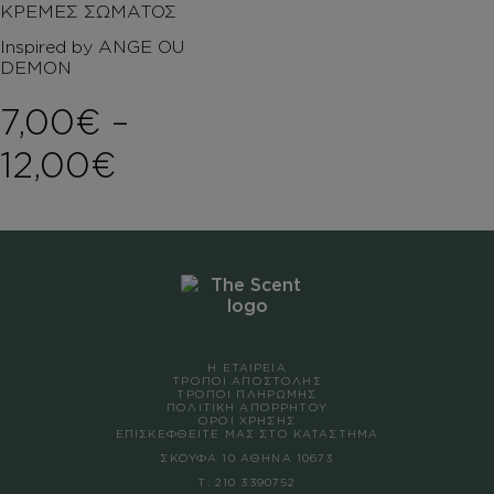
ΚΡΕΜΕΣ ΣΩΜΑΤΟΣ
Inspired by ANGE OU
DEMON
7,00
€
–
Price range: 7,00€ t
12,00
€
Η ΕΤΑΙΡΕΙΑ
ΤΡΟΠΟΙ ΑΠΟΣΤΟΛΗΣ
ΤΡΟΠΟΙ ΠΛΗΡΩΜΗΣ
ΠΟΛΙΤΙΚΗ ΑΠΟΡΡΗΤΟΥ
ΟΡΟΙ ΧΡΗΣΗΣ
ΕΠΙΣΚΕΦΘΕΙΤΕ ΜΑΣ ΣΤΟ ΚΑΤΑΣΤΗΜΑ
ΣΚΟΥΦΑ 10 ΑΘΗΝΑ 10673
Τ:
210 3390752