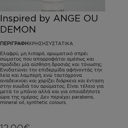
DEPOT
AUSTRALIAN GOLD
Inspired by ANGE OU
HOROMIA
SPECIAL OFFERS
DEMON
ΣΥΝΔΕΣΗ
ΚΑΛΑΘΙ
ΠΕΡΙΓΡΑΦΗ
ΧΡΗΣΗ
ΣΥΣΤΑΤΙΚΑ
Ελαφρύ, μη λιπαρό, αρωματικό σπρέι
σώματος που απορροφάται αμέσως και
προδίδει μία αίσθηση δροσιάς και τόνωσης.
Ενυδατώνει την επιδερμίδα αφήνοντάς την
λεία και λαμπερή, ενώ ταυτόχρονα
αναδεικνύει και χαρίζει διάρκεια και ένταση
στην ευωδιά του αρώματος. Είναι τέλειο για
μετά το μπάνιο αλλά και για οποιαδήποτε
ώρα της ημέρας. Δεν περιέχει parabens,
mineral oil, synthetic colours.
12,00
€