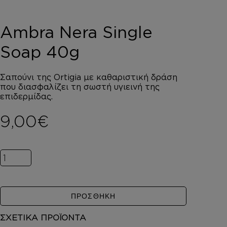
DEPOT
AUSTRALIAN GOLD
Ambra Nera Single
HOROMIA
SPECIAL OFFERS
Soap 40g
ΣΥΝΔΕΣΗ
ΚΑΛΑΘΙ
Σαπούνι της Ortigia με καθαριστική δράση
που διασφαλίζει τη σωστή υγιεινή της
επιδερμίδας.
9,00
€
Ambra Nera Single Soap 40g ποσότητα
ΠΡΟΣΘΗΚΗ
ΣΧΕΤΙΚΑ ΠΡΟΪΟΝΤΑ