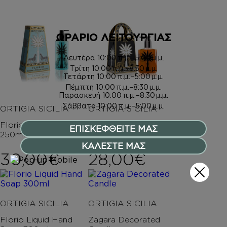
ΩΡΑΡΙΟ ΛΕΙΤΟΥΡΓΙΑΣ
Δευτέρα
10:00 π.μ.–5:00 μ.μ.
Τρίτη
10:00 π.μ.–8:30 μ.μ.
Τετάρτη
10:00 π.μ.–5:00 μ.μ.
Πέμπτη
10:00 π.μ.–8:30 μ.μ.
Παρασκευή
10:00 π.μ.–8:30 μ.μ.
Σάββατο
10:00 π.μ.–5:00 μ.μ.
ORTIGIA SICILIA
ORTIGIA SICILIA
Florio Shower Gel
Ambra Nera Liquid
ΕΠΙΣΚΕΦΘΕΙΤΕ ΜΑΣ
250ml
Soap 300ml
ΚΑΛΕΣΤΕ ΜΑΣ
30,00
€
28,00
€
ORTIGIA SICILIA
ORTIGIA SICILIA
Florio Liquid Hand
Zagara Decorated