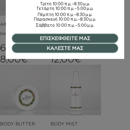
Τρίτη
10:00 π.μ.–8:30 μ.μ.
Τετάρτη
10:00 π.μ.–5:00 μ.μ.
Πέμπτη
10:00 π.μ.–8:30 μ.μ.
Παρασκευή
10:00 π.μ.–8:30 μ.μ.
ΑΦΡΟΛΟΥΤΡΑ
ΚΡΕΜΕΣ ΣΩΜΑΤΟΣ
Σάββατο
10:00 π.μ.–5:00 μ.μ.
Inspired by ALLURE
Inspired by ALLURE
ΕΠΙΣΚΕΦΘΕΙΤΕ ΜΑΣ
6,00
€
–
7,00
€
–
ΚΑΛΕΣΤΕ ΜΑΣ
Price range: 6,00€ th
Price rang
8,00
€
12,00
€
BODY BUTTER
BODY MIST