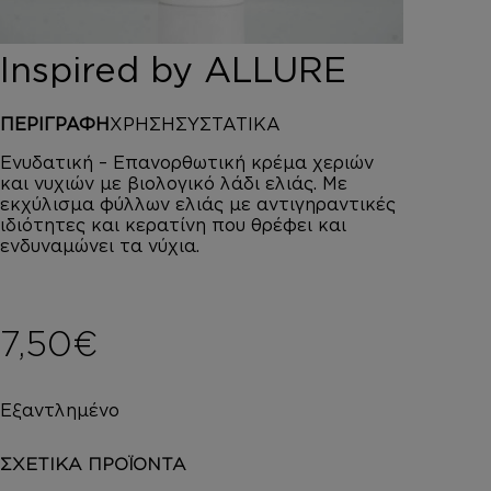
DEPOT
AUSTRALIAN GOLD
Inspired by ALLURE
HOROMIA
SPECIAL OFFERS
ΠΕΡΙΓΡΑΦΗ
ΧΡΗΣΗ
ΣΥΣΤΑΤΙΚΑ
ΣΥΝΔΕΣΗ
ΚΑΛΑΘΙ
Ενυδατική – Επανορθωτική κρέμα χεριών
και νυχιών με βιολογικό λάδι ελιάς. Με
εκχύλισμα φύλλων ελιάς με αντιγηραντικές
ιδιότητες και κερατίνη που θρέφει και
ενδυναμώνει τα νύχια.
7,50
€
Εξαντλημένο
ΣΧΕΤΙΚΑ ΠΡΟΪΟΝΤΑ