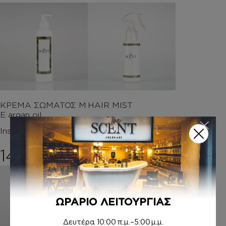
ΚΡΕΜΑ ΣΩΜΑΤΟΣ Μ
HAIR MIST
Ε argan oil
Inspired by ALLURE
Inspired by ALLURE
11,00
€
14,00
€
ΩΡΑΡΙΟ ΛΕΙΤΟΥΡΓΙΑΣ
Δευτέρα
10:00 π.μ.–5:00 μ.μ.